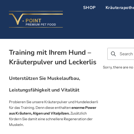
SHOP
Kräuterapoth
Training mit Ihrem Hund –
Kräuterpulver und Leckerlis
Sorry, there are no 
Unterstützen Sie Muskelaufbau,
Leistungsfähigkeit und Vitalität
Probieren Sie unsere Kräuterpulver und Hundeleckerli
für das Training. Denn diese enthalten
enorme Power
aus Kräutern, Algen und Vitalpilzen.
Zusätzlich
fördern Sie damit eine schnellere Regeneration der
Muskeln.