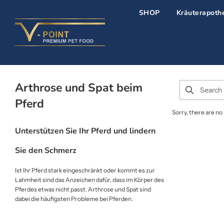
SHOP
Kräuterapoth
Arthrose und Spat beim
Pferd
Sorry, there are no 
Unterstützen Sie Ihr Pferd und lindern
Sie den Schmerz
Ist Ihr Pferd stark eingeschränkt oder kommt es zur
Lahmheit sind das Anzeichen dafür, dass im Körper des
Pferdes etwas nicht passt. Arthrose und Spat sind
dabei die häufigsten Probleme bei Pferden.